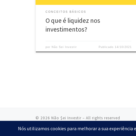
CONCEITOS BÁSICOS
O que é liquidez nos
investimentos?
por
Não Sei Investir
Publicado
14/10/2021
© 2026
Não $ei Investir
– All rights reserved
Proporcionado por
WP
– Designed with the
Customizr theme