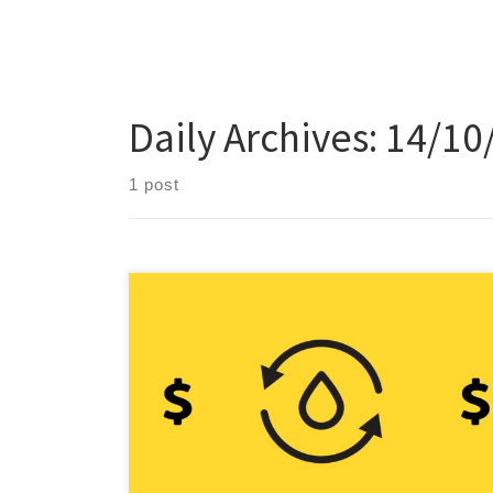
Daily Archives:
14/10
1 post
Está aí um conceito do qual já falamos muito nos
artigos, mas ao qual não havíamos dedicado um artigo
específico: liquidez nos investimentos. Sabe do que
se trata? Liquidez nos investimentos Ter liquidez nos
investimentos é essencial. Pelo menos uma parte da
sua carteira ser formada por uma grana que […]