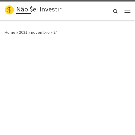
Não $ei Investir
Skip to content
Search
Me
Home
»
2021
»
novembro
»
24