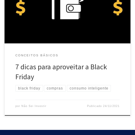
para aproveitar melhor a Black Friday. Afinal, sabemos que muita
coisa não passa de puro marketing, sendo necessário pesquisa e
cuidado para não comprar coisas “caras” com rótulo de “desconto
[…]
CONCEITOS BÁSICOS
7 dicas para aproveitar a Black
Friday
black friday
compras
consumo inteligente
por
Não Sei Investir
Publicado
24/11/2021