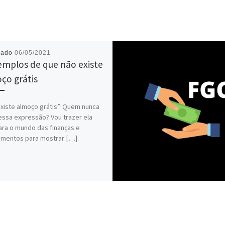
cado
06/05/2021
emplos de que não existe
ço grátis
xiste almoço grátis”. Quem nunca
essa expressão? Vou trazer ela
ara o mundo das finanças e
imentos para mostrar […]