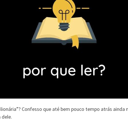
ilionária”? Confesso que até bem pouco tempo atrás ainda nã
 dele.