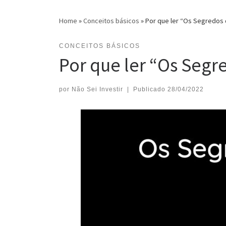
Home
»
Conceitos básicos
»
Por que ler “Os Segredos 
CONCEITOS BÁSICOS
Por que ler “Os Segr
por
Não Sei Investir
|
Publicado
28/04/2022