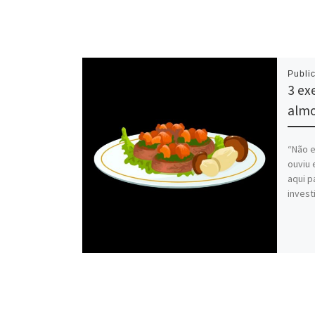
Publi
3 ex
almo
“Não e
ouviu 
aqui p
invest