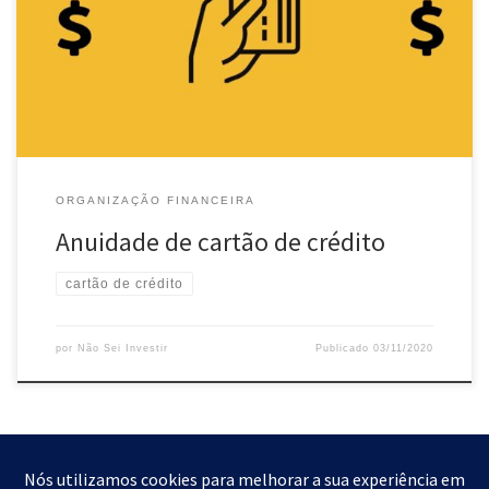
que é a anuidade? Anuidade é uma taxa que as instituições
financeiras podem cobrar dos seus clientes que possuam cartão
de crédito. Tal […]
ORGANIZAÇÃO FINANCEIRA
Anuidade de cartão de crédito
cartão de crédito
por
Não Sei Investir
Publicado
03/11/2020