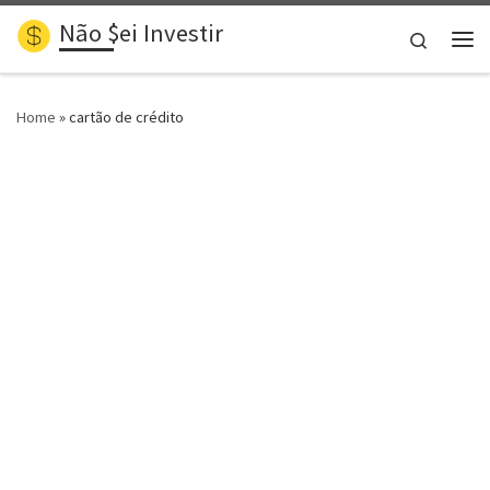
Não $ei Investir
Skip to content
Search
Me
Home
»
cartão de crédito