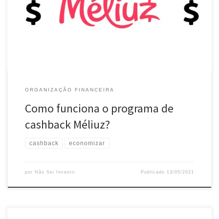
um dos melhores. Vamos conversar um pouco sobre isso. O que é
cashback? Cashback é uma palavra em inglês que significa
dinheiro de volta. Quando uma compra possui […]
ORGANIZAÇÃO FINANCEIRA
Como funciona o programa de
cashback Méliuz?
cashback
economizar
por
Não Sei Investir
Publicado
13/05/2021