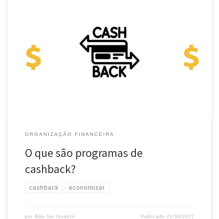
Cashback: o termo está em moda. Em todo lugar se vê falar sobre.
Sabe do que se trata? Vamos conversar um pouco sobre isso
neste artigo. Cashback: o que é? Cashback vem do inglês e
significa dinheiro de volta. A ideia básica é de você comprar algo
com desconto, só […]
ORGANIZAÇÃO FINANCEIRA
O que são programas de
cashback?
cashback
economizar
por
Não Sei Investir
Publicado
21/04/2021