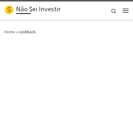
Não $ei Investir
Skip to content
Search
Me
Home
»
cashback