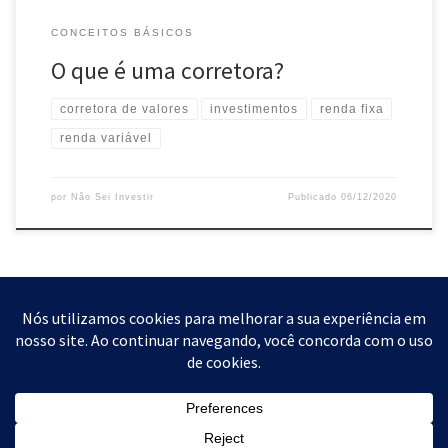
CONCEITOS BÁSICOS
O que é uma corretora?
corretora de valores
investimentos
renda fixa
renda variável
por
Não Sei Investir
Publicado
06/12/2020
© 2026
Não $ei Investir
– All rights reserved
Proporcionado por
WP
– Designed with the
Customizr theme