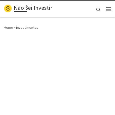
Não $ei Investir
Skip to content
Search
Me
Home
»
investimentos