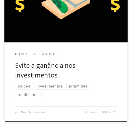
definições de cada uma das palavras para ter bem clara a
diferença. Ambição: anseio de alcançar determinado objetivo, de
ter sucesso; aspiração. Ganância: ânsia por ganhos exorbitantes;
avidez; […]
CONCEITOS BÁSICOS
Evite a ganância nos
investimentos
golpes
investimentos
pirâmides
rendimento
por
Não Sei Investir
Publicado
10/06/2021