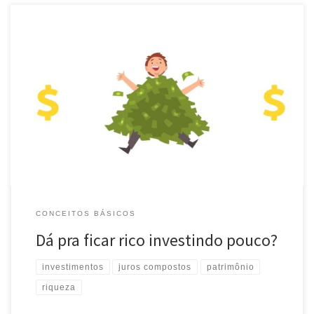
É possível ficar rico investindo pouco? A pergunta é capciosa, pois
“rico” e “pouco” são termos relativos, que possuem percepções
diferentes de acordo com cada indivíduo. Vamos ver. Quanto é
“rico”? De quanto uma pessoa precisa para ser considerada rica?
Difícil dizer. Entretanto, creio que é fácil concordar que uma […]
CONCEITOS BÁSICOS
Dá pra ficar rico investindo pouco?
investimentos
juros compostos
patrimônio
riqueza