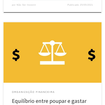
por
Não Sei Investir
Publicado
25/05/2021
As melhores soluções não costumam estar nos extremos, mas sim
no meio termo. Vamos conversar um pouco sobre o equilíbrio
necessário entre poupar e gastar. Poupar Investir é essencial. A
previdência social é um mecanismo com uma série de problemas
e no qual não é prudente confiar. Delegar ao governo […]
ORGANIZAÇÃO FINANCEIRA
Equilíbrio entre poupar e gastar