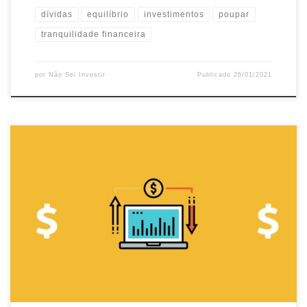
dívidas
equilíbrio
investimentos
poupar
tranquilidade financeira
por
Não Sei Investir
Publicado
26/01/2021
Dentro do mundo dos investimentos, muito se fala sobre
corretora. Sabe do que se trata? Vamos conversar um pouco
sobre as corretoras de valores. Corretora de valores Uma
corretora de valores faz o intermédio da compra e venda de
títulos financeiros. Simplificando: quando você precisa comprar
frutas, você dá um […]