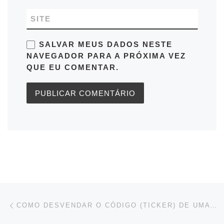
SITE
SALVAR MEUS DADOS NESTE
NAVEGADOR PARA A PRÓXIMA VEZ
QUE EU COMENTAR.
Navegação do post
Previous post
COMO DESVENDAR O CÓDIGO (TICKER) DE UMA AÇÃO?