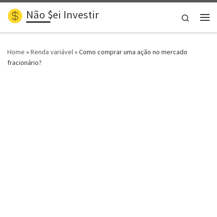
Não $ei Investir
Skip to content
Search
Me
Home
»
Renda variável
»
Como comprar uma ação no mercado
fracionário?