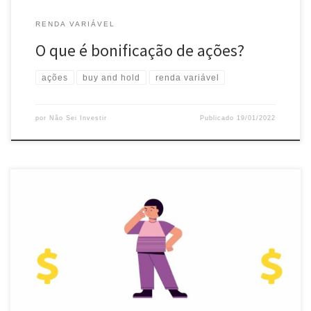
RENDA VARIÁVEL
O que é bonificação de ações?
ações
buy and hold
renda variável
por
Não Sei Investir
Publicado
19/01/2022
Já ouviu falar sobre direito de subscrição? Este termo é bem
famoso na renda variável e hoje vamos conversar sobre ele.
Direito de subscrição O direito de subscrição existe tanto para
ações quanto para fundos de investimento imobiliário. Ele ocorre
quando há o lançamento de novas ações, por parte de […]