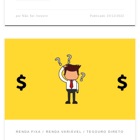
por
Não Sei Investir
Publicado
15/12/2022
Sabia que você pode mudar suas ações de uma corretora para
outra sem custo? Isso graças à transferência de custódia, da qual
falaremos agora. Transferência de custódia A transferência de
custódia é o processo pelo qual você transfere os seus ativos de
uma corretora para outra. Suponha que você tem […]
RENDA FIXA
RENDA VARIÁVEL
TESOURO DIRETO