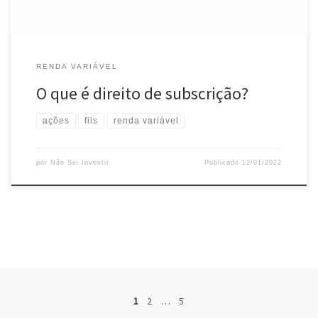
RENDA VARIÁVEL
O que é direito de subscrição?
ações
fiis
renda variável
por
Não Sei Investir
Publicado
12/01/2022
Posts navigation
1
2
…
5