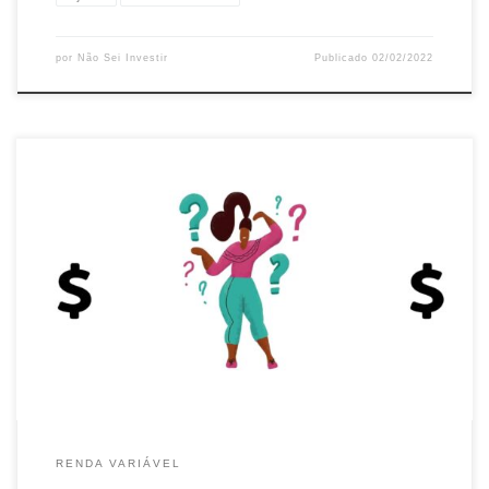
por
Não Sei Investir
Publicado
02/02/2022
Você já ouviu falar de desdobramento de ações? Vamos
desdobrar este conceito (não pude evitar). Desdobramento de
ações O desdobramento ocorre quando a empresa resolve
multiplicar o número de ações em circulação, reduzindo a
cotação proporcionalmente. Assim, na prática, cada acionista
continua com o mesmo valor investido, no final do […]
RENDA VARIÁVEL