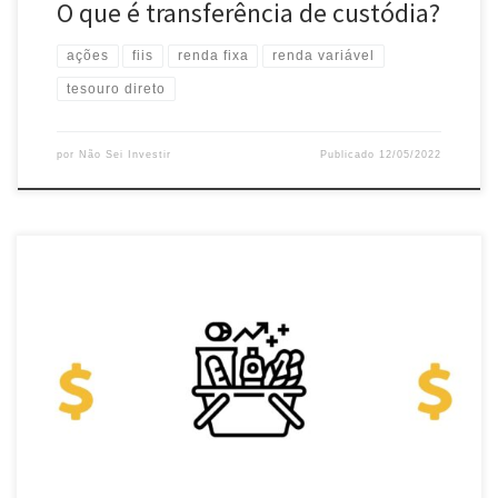
O que é transferência de custódia?
ações
fiis
renda fixa
renda variável
tesouro direto
por
Não Sei Investir
Publicado
12/05/2022
Com uma inflação na casa de dois dígitos, surge a preocupação:
como vencer a inflação? Como não deixar o dinheiro perder seu
valor? Como se proteger da perda de valor do dinheiro? Embora
seja impossível se proteger completamente, vamos ver o que é
possível fazer. Renda crescente Buscar aumentar a […]