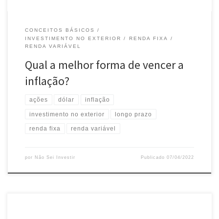
CONCEITOS BÁSICOS
INVESTIMENTO NO EXTERIOR
RENDA FIXA
RENDA VARIÁVEL
Qual a melhor forma de vencer a
inflação?
ações
dólar
inflação
investimento no exterior
longo prazo
renda fixa
renda variável
por
Não Sei Investir
Publicado
07/04/2022