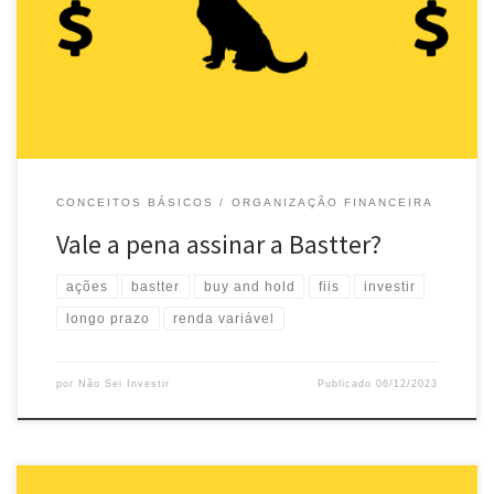
disso, com um fórum movimentado que discute, além de
finanças, desenvolvimento pessoal, saúde, esportes e outras
coisas mais. A Bastter possui um plano gratuito, no qual […]
CONCEITOS BÁSICOS
ORGANIZAÇÃO FINANCEIRA
Vale a pena assinar a Bastter?
ações
bastter
buy and hold
fiis
investir
longo prazo
renda variável
por
Não Sei Investir
Publicado
06/12/2023