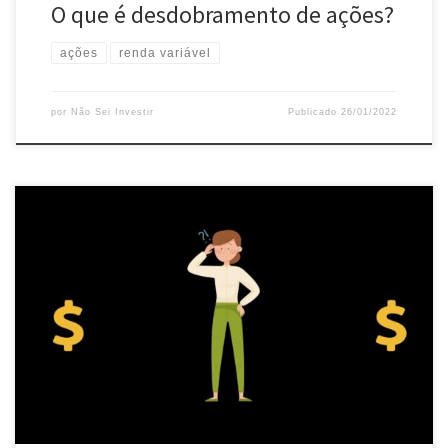
O que é desdobramento de ações?
ações
renda variável
por
Não Sei Investir
Publicado
26/01/2022
Você já ouviu falar de bonificação de ações? Sabe como
funciona? Vamos ver um pouco sobre isso neste artigo.
Bonificação de ações A bonificação de ações é um evento no
qual a empresa distribui ações, de forma gratuita, a seus
acionistas. A distribuição de ações ocorre de modo proporcional
ao […]