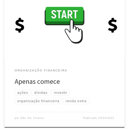
É do ser humano postergar as coisas e criar desculpas. Muitas delas
bem intencionadas, a nosso ver. Entretanto, começar a fazer algo
às vezes é o melhor a fazer. Por isso, apenas comece. Você nunca
está pronto o suficiente Dificilmente nos sentimos prontos o
suficiente para fazer algo. E por […]
ORGANIZAÇÃO FINANCEIRA
Apenas comece
ações
dívidas
investir
organização financeira
renda extra
por
Não Sei Investir
Publicado
03/03/2022