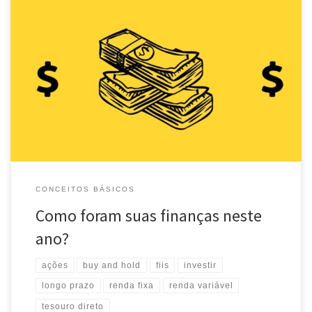
Fim de ano, Natal, época de festas e de promessas. Para muitos,
época de olhar pra frente, planejar e sonhar. Gosto de usar esta
época do ano, entretanto, não só para olhar para frente, mas
também para fazer um balanço do ano que passou, em várias
frentes da minha vida. […]
CONCEITOS BÁSICOS
Como foram suas finanças neste
ano?
ações
buy and hold
fiis
investir
longo prazo
renda fixa
renda variável
tesouro direto