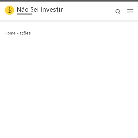
Não $ei Investir
Skip to content
Search
Me
Home
»
ações