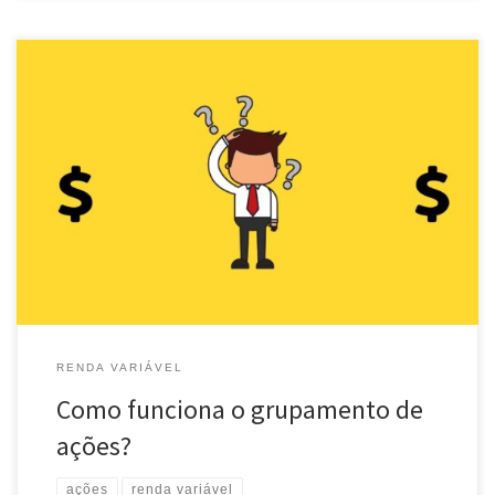
Grupamento de ações ou “inplit”, no termo em inglês, é o
conceito que veremos no artigo de hoje. Grupamento de ações
Se o desdobramento consiste em desdobrar uma ação da
companhia em várias ações, de modo a aumentar a liquidez, o
grupamento é o oposto: transforma-se várias ações em apenas
[…]
RENDA VARIÁVEL
Como funciona o grupamento de
ações?
ações
renda variável