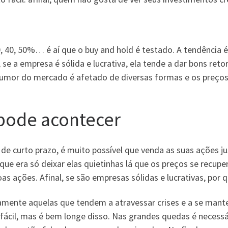
 40, 50%… é aí que o buy and hold é testado. A tendência é
e a empresa é sólida e lucrativa, ela tende a dar bons reto
humor do mercado é afetado de diversas formas e os preços 
 pode acontecer
es de curto prazo, é muito possível que venda as suas ações
ue era só deixar elas quietinhas lá que os preços se recup
s ações. Afinal, se são empresas sólidas e lucrativas, por 
stamente aquelas que tendem a atravessar crises e a se man
fácil, mas é bem longe disso. Nas grandes quedas é necessár