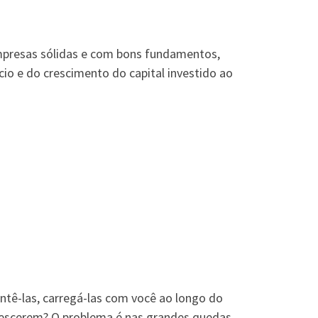
 empresas sólidas e com bons fundamentos,
io e do crescimento do capital investido ao
ntê-las, carregá-las com você ao longo do
crescerem? O problema é nas grandes quedas.