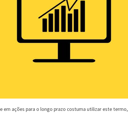
e em ações para o longo prazo costuma utilizar este termo,