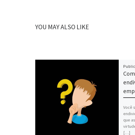
YOU MAY ALSO LIKE
Publi
Como
endi
emp
Você 
endiv
que as
virtud
[…]