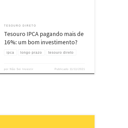
investimento para você ou não. IPCA […]
TESOURO DIRETO
Tesouro IPCA pagando mais de
16%: um bom investimento?
ipca
longo prazo
tesouro direto
por
Não Sei Investir
Publicado
11/11/2021