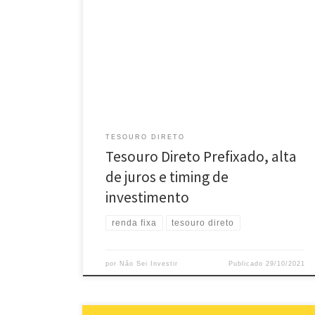
Timing de investimento é algo complicado. O Tesouro
Direto Prefixado é um dos títulos que melhor
demonstram isso em números. Sugestão de leitura:
Tesouro Prefixado: o que é e como funciona Alguns
meses atrás, investir no Tesouro Prefixado 2026
significava garantir uma rentabilidade nominal bruta
de 7% ao ano ou […]
TESOURO DIRETO
Tesouro Direto Prefixado, alta
de juros e timing de
investimento
renda fixa
tesouro direto
por
Não Sei Investir
Publicado
29/10/2021