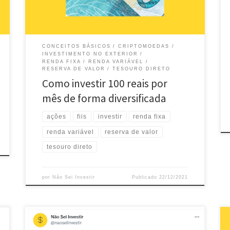
investimentos com diferentes […]
CONCEITOS BÁSICOS
CRIPTOMOEDAS
INVESTIMENTO NO EXTERIOR
RENDA FIXA
RENDA VARIÁVEL
RESERVA DE VALOR
TESOURO DIRETO
Como investir 100 reais por
mês de forma diversificada
ações
fiis
investir
renda fixa
renda variável
reserva de valor
tesouro direto
por
Não Sei Investir
Publicado
22/12/2021