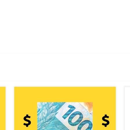
Como investir 100 reais por mês de forma
diversificada? Esta é uma pergunta simples e que dá
margem a uma série de possibilidades. Faremos aqui
uma mera simulação para dar ideia de como seria
possível investir 100 reais por mês de forma
diversificada, montando uma carteira de