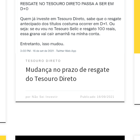
Artigo rapidinho por aqui pra dizer que tem mudança
no prazo de resgate do Tesouro Direto. As mudanças
entraram em vigor essa semana e podem fazer a
grana chegar mais rápido na nossa mão em caso de
resgate antecipado. Novo prazo de resgate do
Tesouro Direto A regra antiga era […]
TESOURO DIRETO
Mudança no prazo de resgate
do Tesouro Direto
por
Não Sei Investir
Publicado
16/09/2021