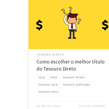
Já falamos aqui sobre os títulos do Tesouro Direto,
ótima opção para você que quer uma boa opção de
investimento na parte mais conservadora da sua
carteira. Entretanto, há vários tipos de títulos e a
dúvida fica no ar: como escolher o melhor título do
Tesouro Direto para os seus […]
TESOURO DIRETO
Como escolher o melhor título
do Tesouro Direto
ipca
selic
tesouro direto
tesouro ipca
tesouro prefixado
tesouro selic
por
Não Sei Investir
Publicado
23/04/2021