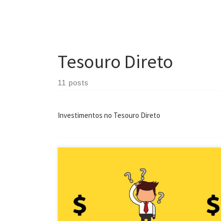
Tesouro Direto
11 posts
Investimentos no Tesouro Direto
Sabia que você pode mudar suas ações de uma
corretora para outra sem custo? Isso graças à
transferência de custódia, da qual falaremos agora.
Transferência de custódia A transferência de custódia
é o processo pelo qual você transfere os seus ativos
de uma corretora para outra. Suponha que você tem