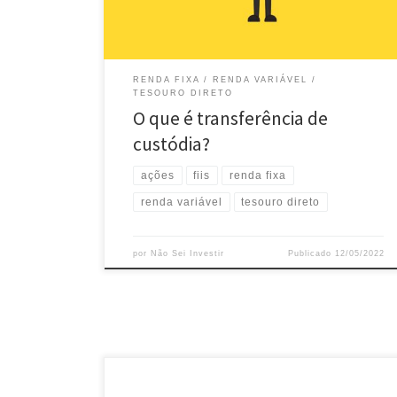
[…]
RENDA FIXA
RENDA VARIÁVEL
TESOURO DIRETO
O que é transferência de
custódia?
ações
fiis
renda fixa
renda variável
tesouro direto
por
Não Sei Investir
Publicado
12/05/2022