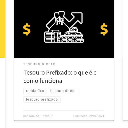
Conhece o Tesouro Prefixado? Já falamos aqui que o
Tesouro Direto está entre os investimentos mais
seguros do País. Você empresta dinheiro para o
Governo, que paga uma remuneração (juros) em
troca disso. O Tesouro Prefixado é uma das
modalidades de investimento no Tesouro Direto, de
modo que vamos falar […]
TESOURO DIRETO
Tesouro Prefixado: o que é e
como funciona
renda fixa
tesouro direto
tesouro prefixado
por
Não Sei Investir
Publicado
19/04/2021