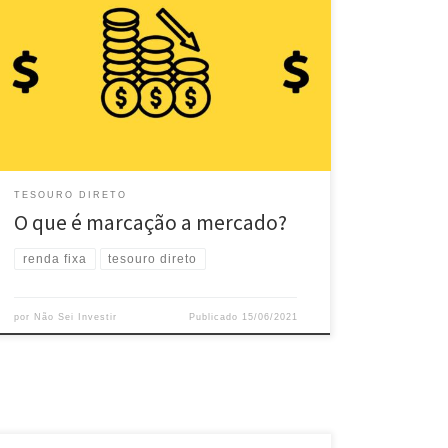
Marcação a mercado é um conceito importantíssimo
para você não perder dinheiro no Tesouro Direto. E é
sobre isso que vamos conversar um pouco neste
breve artigo. Marcação a mercado Marcação a
mercado, de modo simples, é o mecanismo que
estabelece quanto o seu título vale em determinado
dia, em […]
TESOURO DIRETO
O que é marcação a mercado?
renda fixa
tesouro direto
por
Não Sei Investir
Publicado
15/06/2021