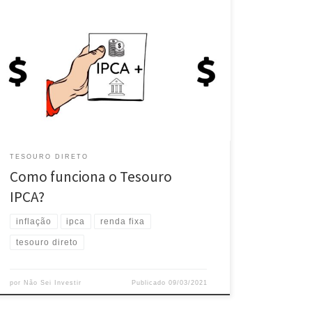
O Tesouro IPCA é um título essencial do Tesouro Direto
para o investidor de longo prazo. O que é? Como
funciona? Como investir nele? Vamos conversar sobre
isso tudo e muito mais neste artigo. O que é o Tesouro
IPCA+ ? IPCA é o índice básico utilizado para medir a
[…]
TESOURO DIRETO
Como funciona o Tesouro
IPCA?
inflação
ipca
renda fixa
tesouro direto
por
Não Sei Investir
Publicado
09/03/2021