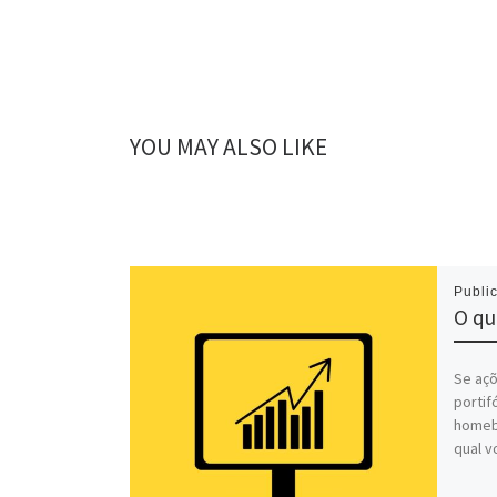
YOU MAY ALSO LIKE
Publi
O qu
Se açõ
portif
homeb
qual v