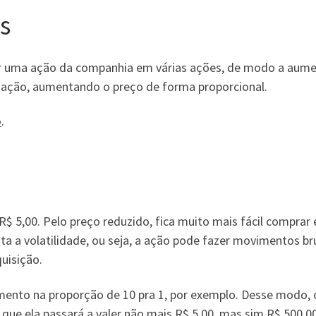
s
 uma ação da companhia em várias ações, de modo a aument
ação, aumentando o preço de forma proporcional.
o
.
 5,00. Pelo preço reduzido, fica muito mais fácil comprar
nta a volatilidade, ou seja, a ação pode fazer movimentos b
uisição.
mento na proporção de 10 pra 1, por exemplo. Desse modo,
 que ela passará a valer não mais R$ 5,00, mas sim R$ 500,00